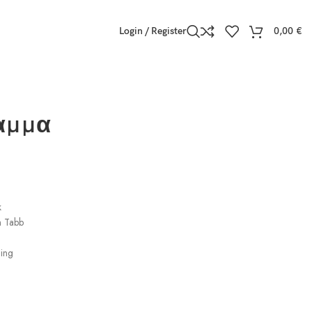
Login / Register
0,00
€
αμμα
k
 Tabb
ling