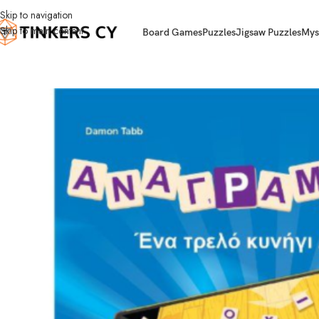
Skip to navigation
Skip to main content
Board Games
Puzzles
Jigsaw Puzzles
Mys
Home
Board Games
Word Games
Ανάγραμμα