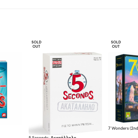
SOLD
SOLD
OUT
OUT
7 Wonders (2nd
5 Seconds: Ακατάλληλο