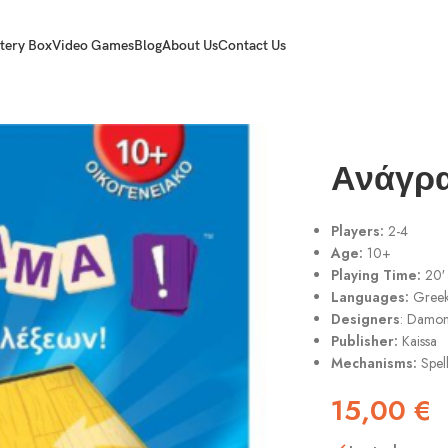
tery Box
Video Games
Blog
About Us
Contact Us
Ανάγρ
Players:
2-4
Age:
10+
Playing Time:
20′
Languages:
Gree
Designers
:
Damon
Publisher:
Kaissa
Mechanisms:
Spel
15,00
€