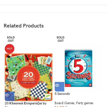
Related Products
SOLD
SOLD
OUT
OUT
HOT
5 Seconds
5
Board Games
,
Party games
20 Κλασικά Επιτραπέζια by