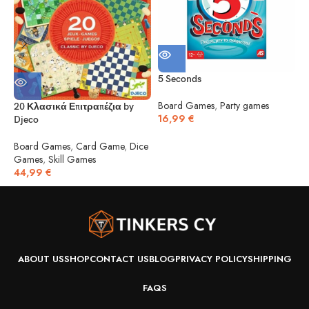
5 Seconds
5
Board Games
,
Party games
20 Κλασικά Επιτραπέζια by
16,99
€
Djeco
B
1
Board Games
,
Card Game
,
Dice
Games
,
Skill Games
44,99
€
ABOUT US
SHOP
CONTACT US
BLOG
PRIVACY POLICY
SHIPPING
FAQS