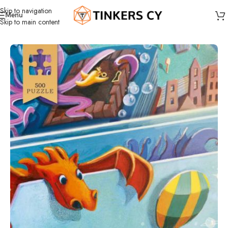
Skip to navigation
Menu
Skip to main content
Home
Jigsaw Puzzles